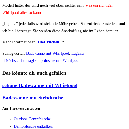
Modell hatte, der wird noch viel überraschter sein,
was ein richtiger
Whirlpool alles so kann
.
„Laguna“ jedenfalls wird sich alle Mühe geben, Sie zufriedenzustellen, und
ich bin überzeugt, Sie werden diese Anschaffung nie im Leben bereuen!
Mehr Informationen:
Hier klicken!
*
Schlagwörter
:
Badewanne mit Whirlpool
,
Laguna
Weitere
Nächster Beitrag
Dampfdusche mit Whirlpool
Artikel
Das könnte dir auch gefallen
ansehen
schöne Badewanne mit Whirlpool
Badewanne mit Stehdusche
Am Interessantesten
Outdoor Dampfdusche
Dampfdusche entkalken