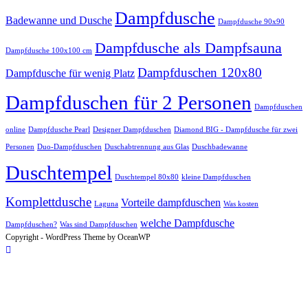
Dampfdusche
Badewanne und Dusche
Dampfdusche 90x90
Dampfdusche als Dampfsauna
Dampfdusche 100x100 cm
Dampfduschen 120x80
Dampfdusche für wenig Platz
Dampfduschen für 2 Personen
Dampfduschen
online
Dampfdusche Pearl
Designer Dampfduschen
Diamond BIG - Dampfdusche für zwei
Personen
Duo-Dampfduschen
Duschabtrennung aus Glas
Duschbadewanne
Duschtempel
Duschtempel 80x80
kleine Dampfduschen
Komplettdusche
Vorteile dampfduschen
Laguna
Was kosten
welche Dampfdusche
Dampfduschen?
Was sind Dampfduschen
Copyright - WordPress Theme by OceanWP