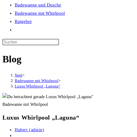
Badewanne und Dusche
Badewanne mit Whirlpool
Ratgeber
Website-
Suche
umschalten
Blog
Start
>
Badewanne mit Whirlpool
>
Luxus Whirlpool „Laguna“
Badewanne mit Whirlpool
Luxus Whirlpool „Laguna“
Beitrags-
Hubert (admin)
Autor:
Beitrag