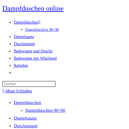
Zum
Dampfduschen online
Inhalt
springen
Dampfduschen
Dampfduschen 90×90
Dampfsauna
Duschtempel
Badewanne und Dusche
Badewanne mit Whirlpool
Ratgeber
Website-
Suche
umschalten
Menü
Schließen
Dampfduschen
Dampfduschen 90×90
Dampfsauna
Duschtempel