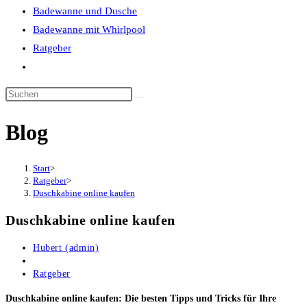
Badewanne und Dusche
Badewanne mit Whirlpool
Ratgeber
Website-
Suche
umschalten
Blog
Start
>
Ratgeber
>
Duschkabine online kaufen
Duschkabine online kaufen
Beitrags-
Hubert (admin)
Autor:
Beitrag
veröffentlicht:
Beitrags-
Ratgeber
Kategorie:
Duschkabine online kaufen: Die besten Tipps und Tricks für Ihre