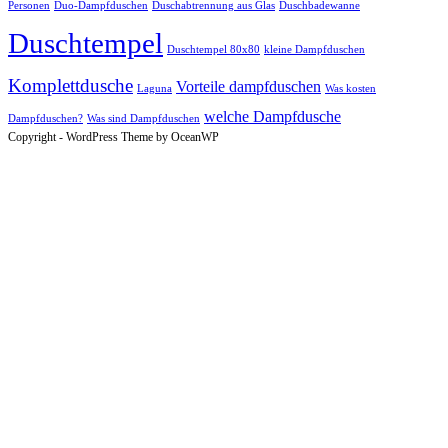
Personen
Duo-Dampfduschen
Duschabtrennung aus Glas
Duschbadewanne
Duschtempel
Duschtempel 80x80
kleine Dampfduschen
Komplettdusche
Vorteile dampfduschen
Laguna
Was kosten
welche Dampfdusche
Dampfduschen?
Was sind Dampfduschen
Copyright - WordPress Theme by OceanWP