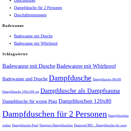
Duschtempel
Dampfdusche für 2 Personen
Duschabtrennungen
Badewanne
Badewanne mit Dusche
Badewanne mit Whirlpool
Schlagwörter
Badewanne mit Dusche
Badewanne mit Whirlpool
Dampfdusche
Badewanne und Dusche
Dampfdusche 90x90
Dampfdusche als Dampfsauna
Dampfdusche 100x100 cm
Dampfduschen 120x80
Dampfdusche für wenig Platz
Dampfduschen für 2 Personen
Dampfduschen
online
Dampfdusche Pearl
Designer Dampfduschen
Diamond BIG - Dampfdusche für zwei