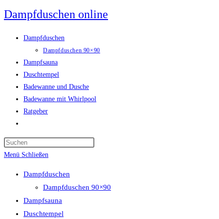
Zum
Dampfduschen online
Inhalt
springen
Dampfduschen
Dampfduschen 90×90
Dampfsauna
Duschtempel
Badewanne und Dusche
Badewanne mit Whirlpool
Ratgeber
Website-
Suche
umschalten
Menü
Schließen
Dampfduschen
Dampfduschen 90×90
Dampfsauna
Duschtempel