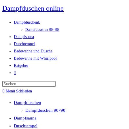
Zum
Dampfduschen online
Inhalt
springen
Dampfduschen
Dampfduschen 90×90
Dampfsauna
Duschtempel
Badewanne und Dusche
Badewanne mit Whirlpool
Ratgeber
Website-
Suche
umschalten
Menü
Schließen
Dampfduschen
Dampfduschen 90×90
Dampfsauna
Duschtempel