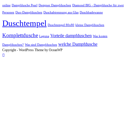
online
Dampfdusche Pearl
Designer Dampfduschen
Diamond BIG - Dampfdusche für zwei
Personen
Duo-Dampfduschen
Duschabtrennung aus Glas
Duschbadewanne
Duschtempel
Duschtempel 80x80
kleine Dampfduschen
Komplettdusche
Vorteile dampfduschen
Laguna
Was kosten
welche Dampfdusche
Dampfduschen?
Was sind Dampfduschen
Copyright - WordPress Theme by OceanWP