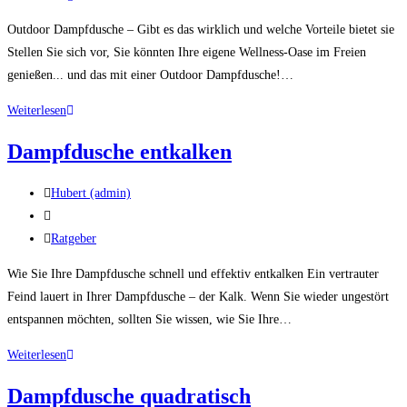
Kategorie:
Outdoor Dampfdusche – Gibt es das wirklich und welche Vorteile bietet sie
Stellen Sie sich vor, Sie könnten Ihre eigene Wellness-Oase im Freien
genießen... und das mit einer Outdoor Dampfdusche!…
Outdoor
Weiterlesen
Dampfdusche
Dampfdusche entkalken
Beitrags-
Hubert (admin)
Autor:
Beitrag
veröffentlicht:
Beitrags-
Ratgeber
Kategorie:
Wie Sie Ihre Dampfdusche schnell und effektiv entkalken Ein vertrauter
Feind lauert in Ihrer Dampfdusche – der Kalk. Wenn Sie wieder ungestört
entspannen möchten, sollten Sie wissen, wie Sie Ihre…
Dampfdusche
Weiterlesen
entkalken
Dampfdusche quadratisch