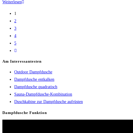
Dampfdusche
Weiterlesen
Haut
1
2
3
4
5
Zur
nächsten
Am Interessantesten
Seite
Outdoor Dampfdusche
Dampfdusche entkalken
Dampfdusche quadratisch
Sauna-Dampfdusche-Kombination
Duschkabine zur Dampfdusche aufrüsten
Dampfdusche Funktion