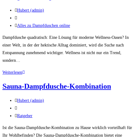
Beitrags-
Hubert (admin)
Autor:
Beitrag
veröffentlicht:
Beitrags-
Alles zu Dampfduschen online
Kategorie:
Dampfdusche quadratisch: Eine Lösung für moderne Wellness-Oasen? In
einer Welt, in der der hektische Alltag dominiert, wird die Suche nach
Entspannung zunehmend wichtiger. Wellness ist nicht nur ein Trend,
sondern…
Dampfdusche
Weiterlesen
quadratisch
Sauna-Dampfdusche-Kombination
Beitrags-
Hubert (admin)
Autor:
Beitrag
veröffentlicht:
Beitrags-
Ratgeber
Kategorie:
Ist die Sauna-Dampfdusche-Kombination zu Hause wirklich vorteilhaft für
Ihr Wohlbefinden? Die Sauna-Dampfdusche-Kombination bietet eine