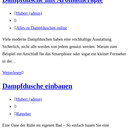
Dampfdusche
aufrüsten
Beitrags-
Hubert (admin)
Autor:
Beitrag
veröffentlicht:
Beitrags-
Alles zu Dampfduschen online
Kategorie:
Viele moderne Dampfduschen haben eine reichhaltige Ausstattung.
Sicherlich, nicht alle werden von jedem genutzt werden. Warum zum
Beispiel ein Anschluß für das Smartphone oder sogar ein kleiner Fernseher
in der…
Dampfdusche
Weiterlesen
mit
Dampfdusche einbauen
Aromatherapie
Beitrags-
Hubert (admin)
Autor:
Beitrag
veröffentlicht:
Beitrags-
Ratgeber
Kategorie:
Eine Oase der Ruhe im eigenen Bad – So einfach bauen Sie eine