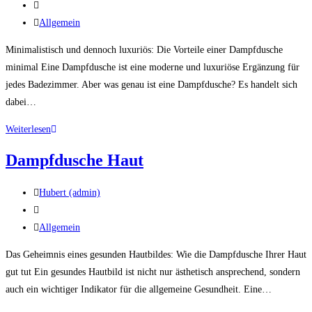
Autor:
Beitrag
veröffentlicht:
Beitrags-
Allgemein
Kategorie:
Minimalistisch und dennoch luxuriös: Die Vorteile einer Dampfdusche
minimal Eine Dampfdusche ist eine moderne und luxuriöse Ergänzung für
jedes Badezimmer. Aber was genau ist eine Dampfdusche? Es handelt sich
dabei…
Dampfdusche
Weiterlesen
minimal
Dampfdusche Haut
Beitrags-
Hubert (admin)
Autor:
Beitrag
veröffentlicht:
Beitrags-
Allgemein
Kategorie:
Das Geheimnis eines gesunden Hautbildes: Wie die Dampfdusche Ihrer Haut
gut tut Ein gesundes Hautbild ist nicht nur ästhetisch ansprechend, sondern
auch ein wichtiger Indikator für die allgemeine Gesundheit. Eine…