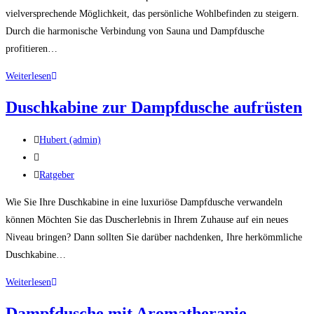
vielversprechende Möglichkeit, das persönliche Wohlbefinden zu steigern.
Durch die harmonische Verbindung von Sauna und Dampfdusche
profitieren…
Sauna-
Weiterlesen
Dampfdusche-
Duschkabine zur Dampfdusche aufrüsten
Kombination
Beitrags-
Hubert (admin)
Autor:
Beitrag
veröffentlicht:
Beitrags-
Ratgeber
Kategorie:
Wie Sie Ihre Duschkabine in eine luxuriöse Dampfdusche verwandeln
können Möchten Sie das Duscherlebnis in Ihrem Zuhause auf ein neues
Niveau bringen? Dann sollten Sie darüber nachdenken, Ihre herkömmliche
Duschkabine…
Duschkabine
Weiterlesen
zur
Dampfdusche mit Aromatherapie