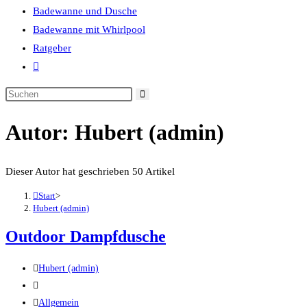
Badewanne und Dusche
Badewanne mit Whirlpool
Ratgeber
Website-
Suche
umschalten
Autor:
Hubert (admin)
Dieser Autor hat geschrieben 50 Artikel
Start
>
Hubert (admin)
Outdoor Dampfdusche
Beitrags-
Hubert (admin)
Autor:
Beitrag
veröffentlicht:
Beitrags-
Allgemein