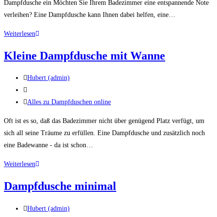
Dampfdusche ein Möchten Sie Ihrem Badezimmer eine entspannende Note
verleihen? Eine Dampfdusche kann Ihnen dabei helfen, eine…
Dampfdusche
Weiterlesen
einbauen
Kleine Dampfdusche mit Wanne
Beitrags-
Hubert (admin)
Autor:
Beitrag
veröffentlicht:
Beitrags-
Alles zu Dampfduschen online
Kategorie:
Oft ist es so, daß das Badezimmer nicht über genügend Platz verfügt, um
sich all seine Träume zu erfüllen. Eine Dampfdusche und zusätzlich noch
eine Badewanne - da ist schon…
Kleine
Weiterlesen
Dampfdusche
Dampfdusche minimal
mit
Wanne
Beitrags-
Hubert (admin)