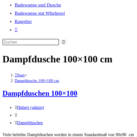
Badewanne und Dusche
Badewanne mit Whirlpool
Ratgeber
Website-
Suche
umschalten
Dampfdusche 100×100 cm
Start
>
Dampfdusche 100×100 cm
Dampfduschen 100×100
Beitrags-
Hubert (admin)
Autor:
Beitrag
veröffentlicht:
Beitrags-
Dampfduschen
Kategorie:
Viele beliebte Dampfduschen werden in einem Standardmaß von 90x90 cm