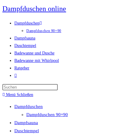
Zum
Dampfduschen online
Inhalt
springen
Dampfduschen
Dampfduschen 90×90
Dampfsauna
Duschtempel
Badewanne und Dusche
Badewanne mit Whirlpool
Ratgeber
Website-
Suche
umschalten
Menü
Schließen
Dampfduschen
Dampfduschen 90×90
Dampfsauna
Duschtempel