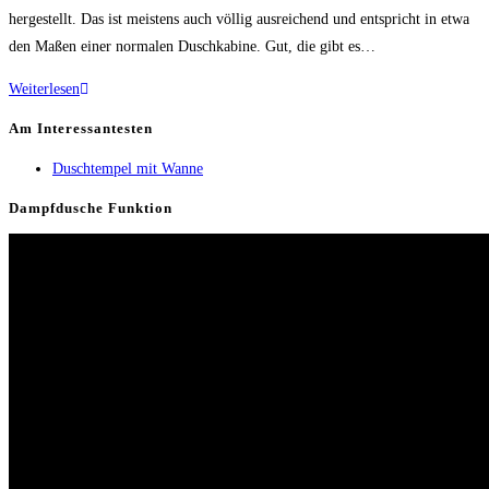
hergestellt. Das ist meistens auch völlig ausreichend und entspricht in etwa
den Maßen einer normalen Duschkabine. Gut, die gibt es…
Dampfduschen
Weiterlesen
100×100
Am Interessantesten
Duschtempel mit Wanne
Dampfdusche Funktion