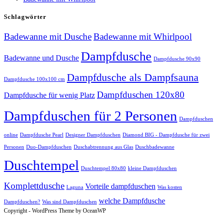
Schlagwörter
Badewanne mit Dusche
Badewanne mit Whirlpool
Dampfdusche
Badewanne und Dusche
Dampfdusche 90x90
Dampfdusche als Dampfsauna
Dampfdusche 100x100 cm
Dampfduschen 120x80
Dampfdusche für wenig Platz
Dampfduschen für 2 Personen
Dampfduschen
online
Dampfdusche Pearl
Designer Dampfduschen
Diamond BIG - Dampfdusche für zwei
Personen
Duo-Dampfduschen
Duschabtrennung aus Glas
Duschbadewanne
Duschtempel
Duschtempel 80x80
kleine Dampfduschen
Komplettdusche
Vorteile dampfduschen
Laguna
Was kosten
welche Dampfdusche
Dampfduschen?
Was sind Dampfduschen
Copyright - WordPress Theme by OceanWP