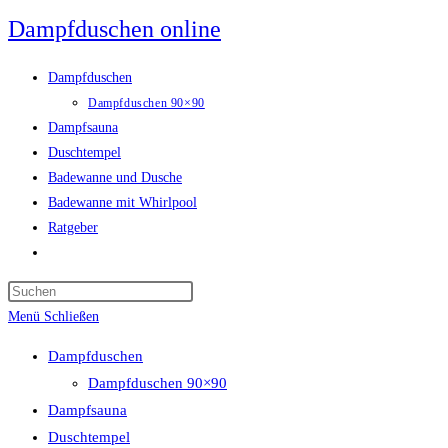
Zum
Dampfduschen online
Inhalt
springen
Dampfduschen
Dampfduschen 90×90
Dampfsauna
Duschtempel
Badewanne und Dusche
Badewanne mit Whirlpool
Ratgeber
Website-
Suche
umschalten
Menü
Schließen
Dampfduschen
Dampfduschen 90×90
Dampfsauna
Duschtempel