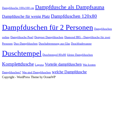
Dampfdusche als Dampfsauna
Dampfdusche 100x100 cm
Dampfduschen 120x80
Dampfdusche für wenig Platz
Dampfduschen für 2 Personen
Dampfduschen
online
Dampfdusche Pearl
Designer Dampfduschen
Diamond BIG - Dampfdusche für zwei
Personen
Duo-Dampfduschen
Duschabtrennung aus Glas
Duschbadewanne
Duschtempel
Duschtempel 80x80
kleine Dampfduschen
Komplettdusche
Vorteile dampfduschen
Laguna
Was kosten
welche Dampfdusche
Dampfduschen?
Was sind Dampfduschen
Copyright - WordPress Theme by OceanWP