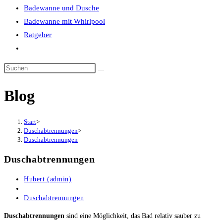
Badewanne und Dusche
Badewanne mit Whirlpool
Ratgeber
Website-
Suche
umschalten
Blog
Start
>
Duschabtrennungen
>
Duschabtrennungen
Duschabtrennungen
Beitrags-
Hubert (admin)
Autor:
Beitrag
veröffentlicht:
Beitrags-
Duschabtrennungen
Kategorie:
Duschabtrennungen
sind eine Möglichkeit, das Bad relativ sauber zu